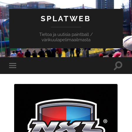
SPLATWEB
Tietoa ja uutisia paintball /
värikuulapelimaailmasta
Toggle
Toggle
search
mobile
field
menu