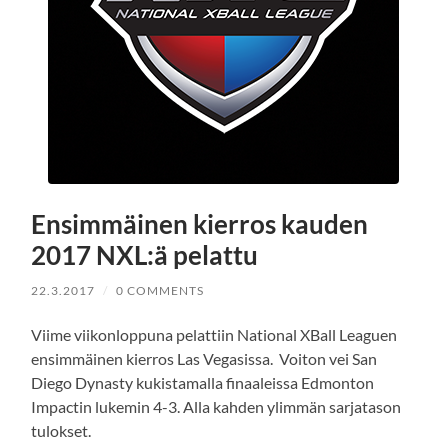
Ensimmäinen kierros kauden
2017 NXL:ä pelattu
22.3.2017
/
0 COMMENTS
Viime viikonloppuna pelattiin National XBall Leaguen
ensimmäinen kierros Las Vegasissa. Voiton vei San
Diego Dynasty kukistamalla finaaleissa Edmonton
Impactin lukemin 4-3. Alla kahden ylimmän sarjatason
tulokset.