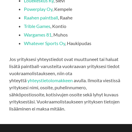
Louekeskus Ky
, Sievi
Powerplay Oy
, Kempele
Raahen paintball
, Raahe
Trible Games
, Kontio
Wargames 81
, Muhos
Whatever Sports Oy
, Haukipudas
Jos yrityksesi yhteystiedot ovat muuttuneet tai haluat
lisätä paintball-varusteita vuokraavan yrityksesi tiedot
vuokraamolistaukseen, niin ota
yhteyttä
yhteystietolomakkeen
avulla. Ilmoita viestissä
yrityksesi nimi, osoite, puhelinnumero,
sähköpostiosoite, kotisivujen osoite sekä lyhyt kuvaus
yrityksestäsi. Vuokraamolistaukseen yrityksen tietojen
lisääminen ei maksa mitään.