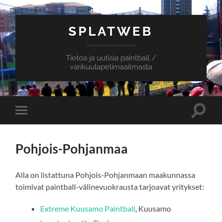
SPLATWEB
Tietoa ja uutisia paintball /
värikuulapelimaailmasta
Toggle
Toggle
search
mobile
field
menu
Pohjois-Pohjanmaa
Alla on listattuna Pohjois-Pohjanmaan maakunnassa
toimivat paintball-välinevuokrausta tarjoavat yritykset:
Extreme Kuusamo Paintball
, Kuusamo