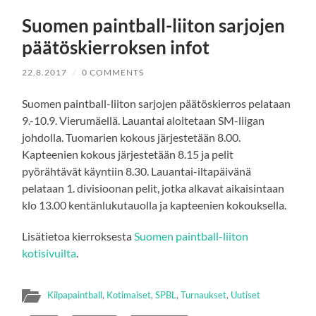
Suomen paintball-liiton sarjojen
päätöskierroksen infot
22.8.2017
/
0 COMMENTS
Suomen paintball-liiton sarjojen päätöskierros pelataan
9.-10.9. Vierumäellä. Lauantai aloitetaan SM-liigan
johdolla. Tuomarien kokous järjestetään 8.00.
Kapteenien kokous järjestetään 8.15 ja pelit
pyörähtävät käyntiin 8.30. Lauantai-iltapäivänä
pelataan 1. divisioonan pelit, jotka alkavat aikaisintaan
klo 13.00 kentänlukutauolla ja kapteenien kokouksella.
Lisätietoa kierroksesta
Suomen paintball-liiton
kotisivuilta
.
Kilpapaintball
,
Kotimaiset
,
SPBL
,
Turnaukset
,
Uutiset