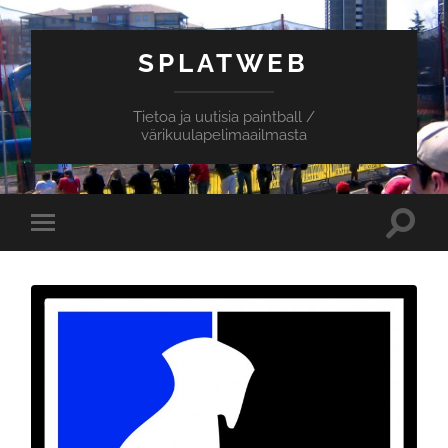
SPLATWEB
Tietoa ja uutisia paintball /
värikuulapelimaailmasta
Toggle
Toggle
search
mobile
field
menu