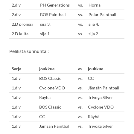
2.div
PH Generations
vs.
Horna
2.div
BOS Paintball
vs.
Polar Paintball
2.D pronssi
sija 3.
vs.
sija 4.
2.D kulta
sija 1.
vs.
sija 2.
Pelilista sunnuntai:
Sarja
joukkue
vs.
joukkue
1.div
BOS Classic
vs.
CC
1.div
Cyclone VDO
vs.
Jämsän Paintball
1.div
Räyhä
vs.
Trivoga Silver
1.div
BOS Classic
vs.
Cyclone VDO
1.div
CC
vs.
Räyhä
1.div
Jämsän Paintball
vs.
Trivoga Silver