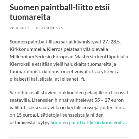
Suomen paintball-liitto etsii
tuomareita
28.4.2017
/
0 COMMENTS
Suomen paintball-liiton sarjat käynnistyvät 27.-28.5.
Kirkkonummella. Kierros pelataan yllä olevalla
Millennium Seriesin European Mastersin kenttäpohjalla.
Kierroksille etsitään vielä halukkaita tuomareita ja
tuomaroinnista kiinnostuneet voivat ottaa yhteyttä
pikaisesti kai . siltala [at] elisanet . fi.
Sarjoihin osallistuvien joukkueiden pelaajille on lisenssit
saatavilla. Lisenssien hinnat vaihtelevat 55 – 27 euron
välillä. Lisäksi saatavilla on kertalisenssejä, joiden hinta
on 15 euroa. Lisätietoja lisensseistä ja niiden
ostamisesta löytyy
Suomen paintball-liiton kotisivuilta
.