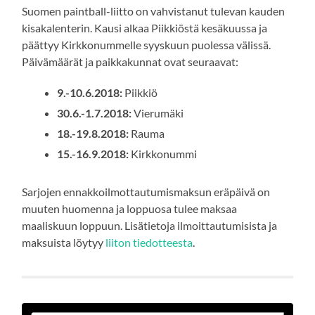
Suomen paintball-liitto on vahvistanut tulevan kauden
kisakalenterin. Kausi alkaa Piikkiöstä kesäkuussa ja
päättyy Kirkkonummelle syyskuun puolessa välissä.
Päivämäärät ja paikkakunnat ovat seuraavat:
9.-10.6.2018:
Piikkiö
30.6.-1.7.2018:
Vierumäki
18.-19.8.2018:
Rauma
15.-16.9.2018:
Kirkkonummi
Sarjojen ennakkoilmottautumismaksun eräpäivä on
muuten huomenna ja loppuosa tulee maksaa
maaliskuun loppuun. Lisätietoja ilmoittautumisista ja
maksuista löytyy
liiton tiedotteesta
.