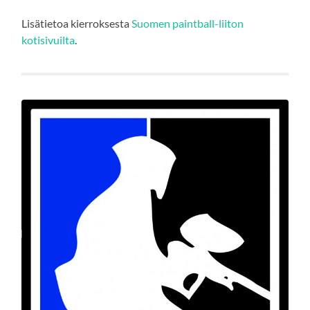
Lisätietoa kierroksesta
Suomen paintball-liiton
kotisivuilta
.