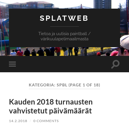
SPLATWEB
Tietoa ja uutisia paintball /
värikuulapelimaailmasta
Toggle
Toggle
search
mobile
field
menu
KATEGORIA:
SPBL
(PAGE 1 OF 18)
Kauden 2018 turnausten
vahvistetut päivämäärät
14.2.2018
/
0 COMMENTS