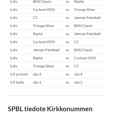
1.div
BOS Classic
vs.
Räyhä
1.div
Cyclone VDO
vs.
Trivoga Silver
1.div
CC
vs.
Jämsän Paintball
1.div
Trivoga Silver
vs.
BOS Classic
1.div
Räyhä
vs.
Jämsän Paintball
1.div
Cyclone VDO
vs.
CC
1.div
Jämsän Paintball
vs.
BOS Classic
1.div
Räyhä
vs.
Cyclone VDO
1.div
Trivoga Silver
vs.
CC
1.D pronssi
sija 3.
vs.
sija 4.
1.D kulta
sija 1.
vs.
sija 2.
SPBL tiedote Kirkkonummen