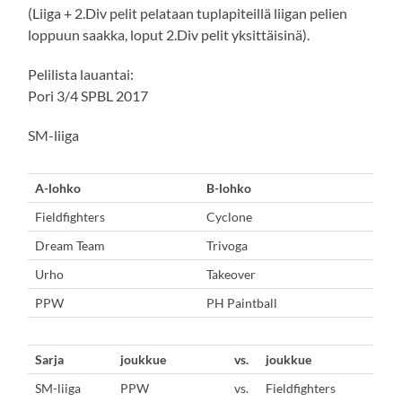
(Liiga + 2.Div pelit pelataan tuplapiteillä liigan pelien
loppuun saakka, loput 2.Div pelit yksittäisinä).
Pelilista lauantai:
Pori 3/4 SPBL 2017
SM-liiga
A-lohko
B-lohko
Fieldfighters
Cyclone
Dream Team
Trivoga
Urho
Takeover
PPW
PH Paintball
Sarja
joukkue
vs.
joukkue
SM-liiga
PPW
vs.
Fieldfighters