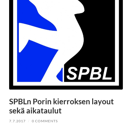
SPBLn Porin kierroksen layout
sekä aikataulut
7.7.2017
/
0 COMMENTS