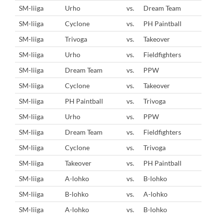
SM-liiga
Urho
vs.
Dream Team
SM-liiga
Cyclone
vs.
PH Paintball
SM-liiga
Trivoga
vs.
Takeover
SM-liiga
Urho
vs.
Fieldfighters
SM-liiga
Dream Team
vs.
PPW
SM-liiga
Cyclone
vs.
Takeover
SM-liiga
PH Paintball
vs.
Trivoga
SM-liiga
Urho
vs.
PPW
SM-liiga
Dream Team
vs.
Fieldfighters
SM-liiga
Cyclone
vs.
Trivoga
SM-liiga
Takeover
vs.
PH Paintball
SM-liiga
A-lohko
vs.
B-lohko
SM-liiga
B-lohko
vs.
A-lohko
SM-liiga
A-lohko
vs.
B-lohko