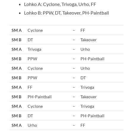
Lohko A: Cyclone, Trivoga, Urho, FF
Lohko B: PPW, DT, Takeover, PH-Paintball
SM A
Cyclone
–
FF
SM B
DT
–
Takeover
SM A
Trivoga
–
Urho
SM B
PPW
–
PH-Paintball
SM A
Cyclone
–
Urho
SM B
PPW
–
DT
SM A
FF
–
Trivoga
SM B
PH-Paintball
–
Takeover
SM A
Cyclone
–
Trivoga
SM B
DT
–
PH-Paintball
SM A
Urho
–
FF