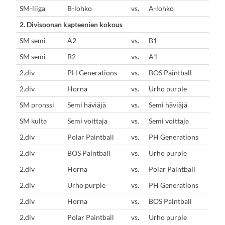
SM-liiga
B-lohko
vs.
A-lohko
2. Divisoonan kapteenien kokous
SM semi
A2
vs.
B1
SM semi
B2
vs.
A1
2.div
PH Generations
vs.
BOS Paintball
2.div
Horna
vs.
Urho purple
SM pronssi
Semi häviäjä
vs.
Semi häviäjä
SM kulta
Semi voittaja
vs.
Semi voittaja
2.div
Polar Paintball
vs.
PH Generations
2.div
BOS Paintball
vs.
Urho purple
2.div
Horna
vs.
Polar Paintball
2.div
Urho purple
vs.
PH Generations
2.div
Horna
vs.
BOS Paintball
2.div
Polar Paintball
vs.
Urho purple