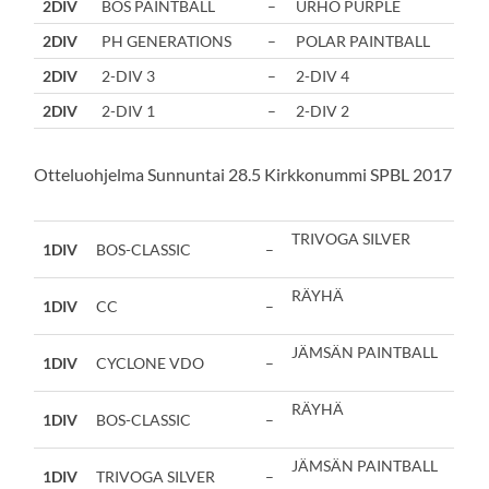
2DIV
BOS PAINTBALL
–
URHO PURPLE
2DIV
PH GENERATIONS
–
POLAR PAINTBALL
2DIV
2-DIV 3
–
2-DIV 4
2DIV
2-DIV 1
–
2-DIV 2
Otteluohjelma Sunnuntai 28.5 Kirkkonummi SPBL 2017
TRIVOGA SILVER
1DIV
BOS-CLASSIC
–
RÄYHÄ
1DIV
CC
–
JÄMSÄN PAINTBALL
1DIV
CYCLONE VDO
–
RÄYHÄ
1DIV
BOS-CLASSIC
–
JÄMSÄN PAINTBALL
1DIV
TRIVOGA SILVER
–