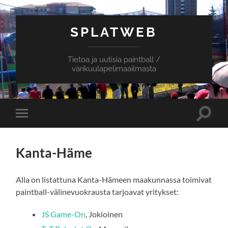
SPLATWEB
Tietoa ja uutisia paintball /
värikuulapelimaailmasta
Toggle
Toggle
search
mobile
field
menu
Kanta-Häme
Alla on listattuna Kanta-Hämeen maakunnassa toimivat
paintball-välinevuokrausta tarjoavat yritykset:
JS Game-On
, Jokioinen