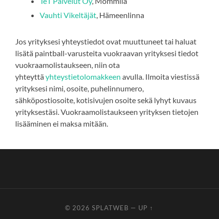
TeT Palvelut Oy
, Mommila
Vauhti Vikeltäjät
, Hämeenlinna
Jos yrityksesi yhteystiedot ovat muuttuneet tai haluat
lisätä paintball-varusteita vuokraavan yrityksesi tiedot
vuokraamolistaukseen, niin ota
yhteyttä
yhteystietolomakkeen
avulla. Ilmoita viestissä
yrityksesi nimi, osoite, puhelinnumero,
sähköpostiosoite, kotisivujen osoite sekä lyhyt kuvaus
yrityksestäsi. Vuokraamolistaukseen yrityksen tietojen
lisääminen ei maksa mitään.
© 2026
SPLATWEB
—
UP ↑