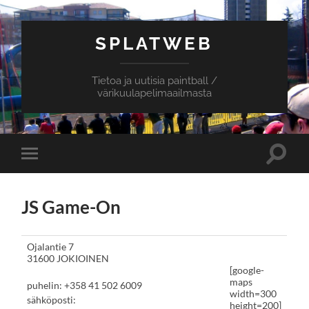
SPLATWEB
Tietoa ja uutisia paintball /
värikuulapelimaailmasta
Toggle
Toggle
search
mobile
field
menu
JS Game-On
Ojalantie 7
31600 JOKIOINEN
[google-
maps
puhelin: +358 41 502 6009
width=300
sähköposti:
height=200]