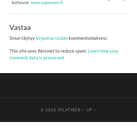
kotisivut:
www.jsgameon.fi
Vastaa
Sinun täytyy
kirjautua sisään
kommentoidaksesi.
This site uses Akismet to reduce spam.
Learn how your
comment data is processed.
© 2026
SPLATWEB
—
UP ↑