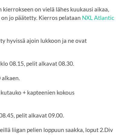
 kierrokseen on vielä lähes kuukausi aikaa,
 on jo päätetty. Kierros pelataan
NXL Atlantic
yöty hyvissä ajoin lukkoon ja ne ovat
o 08.15, pelit alkavat 08.30.
 alkaen.
lukutauko + kapteenien kokous
8.45, pelit alkavat 09.00.
teillä liigan pelien loppuun saakka, loput 2.Div