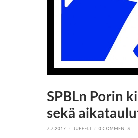
SPBLn Porin ki
sekä aikataulu
7.7.2017
/
JUFFELI
/
0 COMMENTS