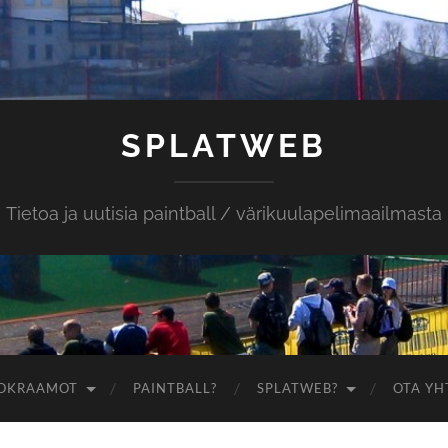
SPLATWEB
Tietoa ja uutisia paintball / värikuulapelimaailmasta
OKRAAMOT
PAINTBALL?
SPLATWEB?
OTA YH