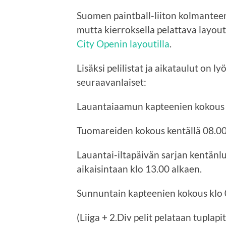
Suomen paintball-liiton kolmanteen
mutta kierroksella pelattava layout
City Openin layoutilla
.
Lisäksi pelilistat ja aikataulut on l
seuraavanlaiset:
Lauantaiaamun kapteenien kokous kl
Tuomareiden kokous kentällä 08.00
Lauantai-iltapäivän sarjan kentän
aikaisintaan klo 13.00 alkaen.
Sunnuntain kapteenien kokous klo 0
(Liiga + 2.Div pelit pelataan tuplapi