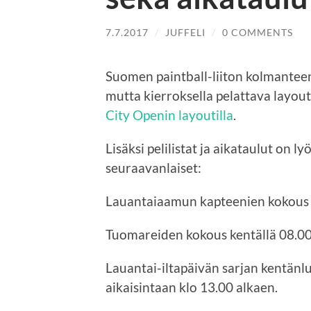
7.7.2017
/
JUFFELI
/
0 COMMENTS
Suomen paintball-liiton kolmanteen
mutta kierroksella pelattava layout
City Openin layoutilla
.
Lisäksi pelilistat ja aikataulut on l
seuraavanlaiset:
Lauantaiaamun kapteenien kokous kl
Tuomareiden kokous kentällä 08.00
Lauantai-iltapäivän sarjan kentän
aikaisintaan klo 13.00 alkaen.