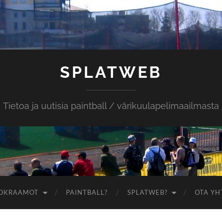
SPLATWEB
Tietoa ja uutisia paintball / värikuulapelimaailmasta
OKRAAMOT
PAINTBALL?
SPLATWEB?
OTA YH