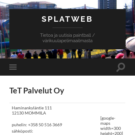
SPLATWEB
Tietoa ja uutisia paintball /
värikuulapelimaailmasta
Toggle
Toggle
search
mobile
field
menu
TeT Palvelut Oy
Haminankyläntie 111
12130 MOMMILA
[google-
maps
puhelin: +358 50 516 3669
width=300
sähköposti:
height=200]