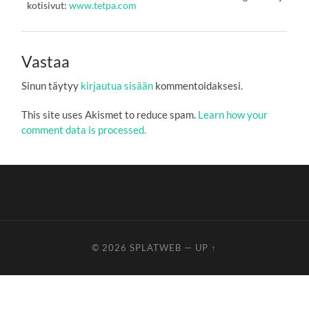
kotisivut:
www.tetpa.com
Vastaa
Sinun täytyy
kirjautua sisään
kommentoidaksesi.
This site uses Akismet to reduce spam.
Learn how your
comment data is processed.
© 2026
SPLATWEB
—
UP ↑