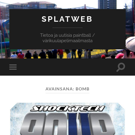
SPLATWEB
Tietoa ja uutisia paintball /
värikuulapelimaailmasta
Toggle
Toggle
search
mobile
field
menu
AVAINSANA:
BOMB