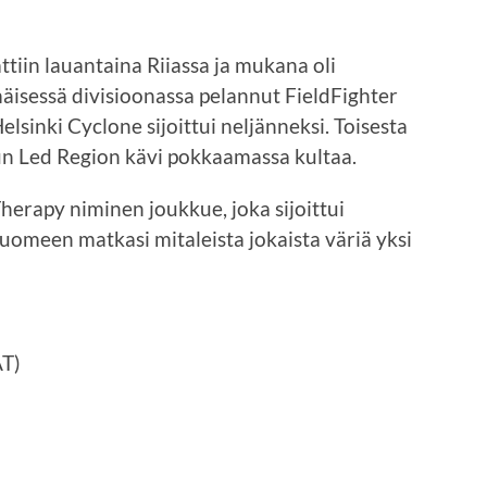
ttiin lauantaina Riiassa ja mukana oli
äisessä divisioonassa pelannut FieldFighter
lsinki Cyclone sijoittui neljänneksi. Toisesta
 kun Led Region kävi pokkaamassa kultaa.
herapy niminen joukkue, joka sijoittui
Suomeen matkasi mitaleista jokaista väriä yksi
AT)