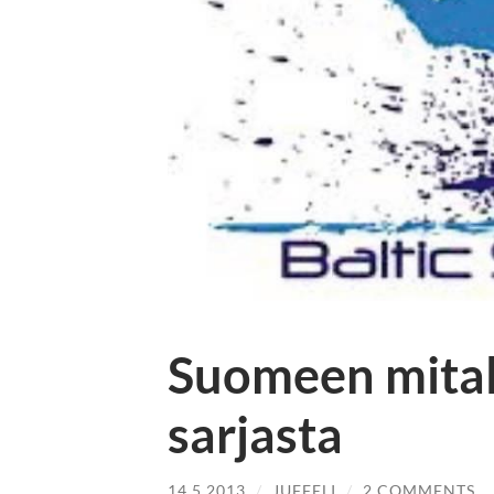
Suomeen mitale
sarjasta
14.5.2013
/
JUFFELI
/
2 COMMENTS