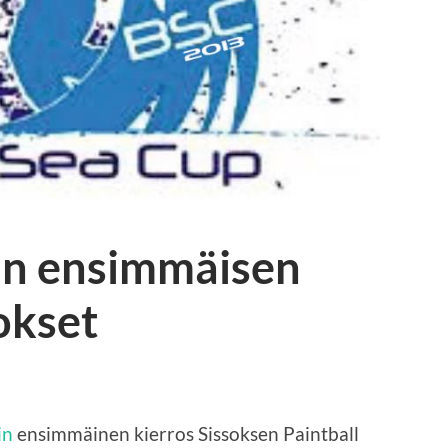
pin ensimmäisen
okset
in
ensimmäinen kierros Sissoksen Paintball