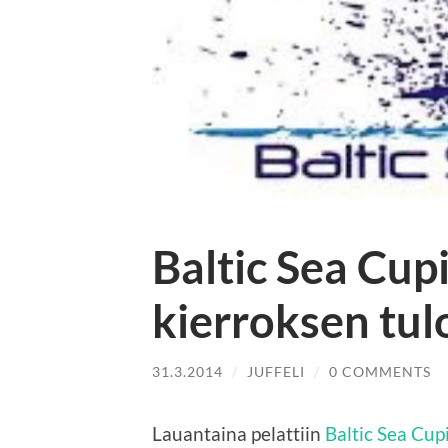
Baltic Sea Cu
kierroksen tul
31.3.2014
/
JUFFELI
/
0 COMMENTS
Lauantaina pelattiin
Baltic Sea Cup