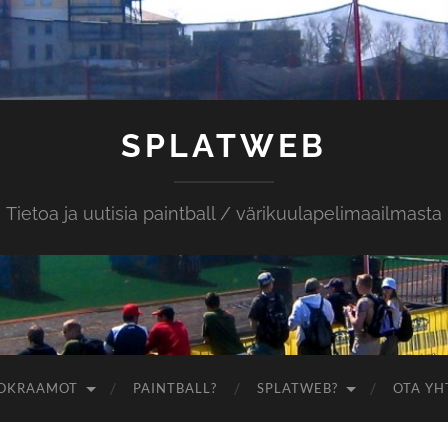
SPLATWEB
Tietoa ja uutisia paintball / värikuulapelimaailmasta
OKRAAMOT
PAINTBALL?
SPLATWEB?
OTA YH