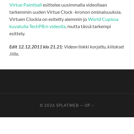
Virtue Paintball
esittelee uusimmalla videollaan
tarkemmin uuden Virtue Clock -kronon ominaisuuksia.
Virtuen Clockia on esitelty aiemmin jo
World Cupissa
kuvatulla TechPB:n videolla
, mutta tässä tarkempi
esittely.
Edit 12.12.2011 klo 21.21:
Videon linkki korjattu, kiitokset
Jiille.
© 2026
SPLATWEB
—
UP ↑