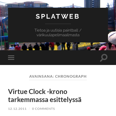
SPLATWEB
Tietoa ja uutisia paintball /
värikuulapelimaailmasta
Toggle
Toggle
search
mobile
field
menu
AVAINSANA:
CHRONOGRAPH
Virtue Clock -krono
tarkemmassa esittelyssä
12.12.2011
/
0 COMMENTS