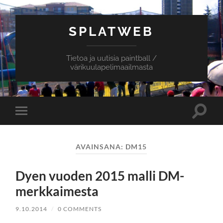
SPLATWEB
Tietoa ja uutisia paintball /
värikuulapelimaailmasta
Toggle
Toggle
search
mobile
field
menu
AVAINSANA:
DM15
Dyen vuoden 2015 malli DM-
merkkaimesta
9.10.2014
/
0 COMMENTS