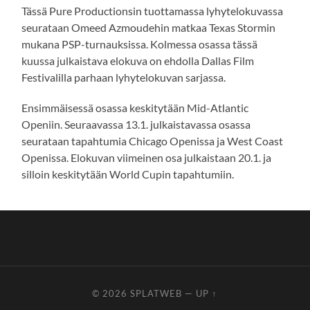
Tässä Pure Productionsin tuottamassa lyhytelokuvassa
seurataan Omeed Azmoudehin matkaa Texas Stormin
mukana PSP-turnauksissa. Kolmessa osassa tässä
kuussa julkaistava elokuva on ehdolla Dallas Film
Festivalilla parhaan lyhytelokuvan sarjassa.
Ensimmäisessä osassa keskitytään Mid-Atlantic
Openiin. Seuraavassa 13.1. julkaistavassa osassa
seurataan tapahtumia Chicago Openissa ja West Coast
Openissa. Elokuvan viimeinen osa julkaistaan 20.1. ja
silloin keskitytään World Cupin tapahtumiin.
© 2026
SPLATWEB
—
UP ↑