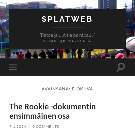
SPLATWEB
Tietoa ja uutisia paintball /
värikuulapelimaailmasta
Toggle
Toggle
search
mobile
field
menu
AVAINSANA:
ELOKUVA
The Rookie -dokumentin
ensimmäinen osa
7.1.2014
/
0 COMMENTS