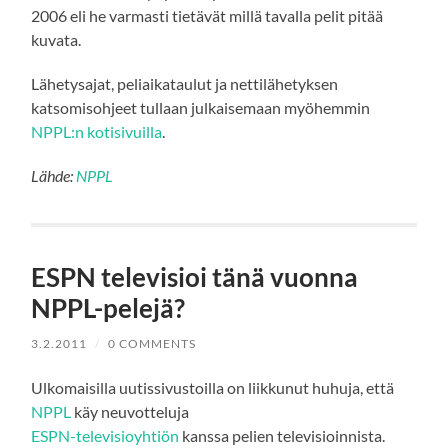
2006 eli he varmasti tietävät millä tavalla pelit pitää
kuvata.
Lähetysajat, peliaikataulut ja nettilähetyksen
katsomisohjeet tullaan julkaisemaan myöhemmin
NPPL:n kotisivuilla
.
Lähde:
NPPL
ESPN televisioi tänä vuonna
NPPL-pelejä?
3.2.2011
/
0 COMMENTS
Ulkomaisilla uutissivustoilla on liikkunut huhuja, että
NPPL
käy neuvotteluja
ESPN-televisioyhtiön
kanssa pelien televisioinnista.