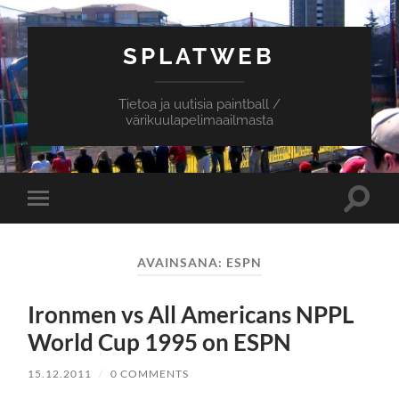
SPLATWEB
Tietoa ja uutisia paintball /
värikuulapelimaailmasta
Toggle
Toggle
search
mobile
field
menu
AVAINSANA:
ESPN
Ironmen vs All Americans NPPL
World Cup 1995 on ESPN
15.12.2011
/
0 COMMENTS