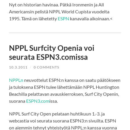
Nyt on historian havinaa. Pätkä Ironmenin ja All
Americansin pelistä NPPL World Cupista vuodelta
1995. Tämä on lähetetty
ESPN
kanavalla aikoinaan.<
NPPL Surfcity Openia voi
seurata ESPN3.comissa
10.3.2011
/
0 COMMENTS
NPPLn
neuvottelut ESPN:n kanssa on saatu päätökseen
ja tuloksena ESPN tulee lähettämään NPPL Huntington
Beachilla pelattavan avauskierroksen, Surf City Openin,
suorana
ESPN3.com
issa.
NPPL Surf City Open pelataan huhtikuun 1.-3. ja
webcastia voi seurata suorana ESPN3:n sivuilta. ESPN
on aiemmin tehnyt yhteistyötä NPPL:n kanssa vuonna