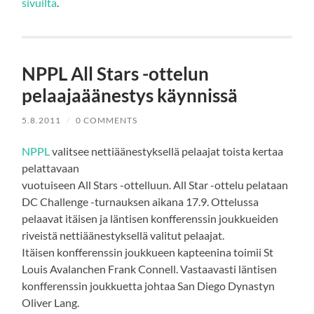
sivuilta
.
NPPL All Stars -ottelun
pelaajaäänestys käynnissä
5.8.2011
/
0 COMMENTS
NPPL
valitsee nettiäänestyksellä pelaajat toista kertaa
pelattavaan
vuotuiseen All Stars -ottelluun. All Star -ottelu pelataan
DC Challenge -turnauksen aikana 17.9. Ottelussa
pelaavat itäisen ja läntisen konfferenssin joukkueiden
riveistä nettiäänestyksellä valitut pelaajat.
Itäisen konfferenssin joukkueen kapteenina toimii St
Louis Avalanchen Frank Connell. Vastaavasti läntisen
konfferenssin joukkuetta johtaa San Diego Dynastyn
Oliver Lang.