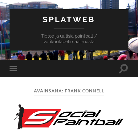
SPLATWEB
Tietoa ja uutisia paintball /
värikuulapelimaailmasta
Toggle
Toggle
search
mobile
field
menu
AVAINSANA:
FRANK CONNELL