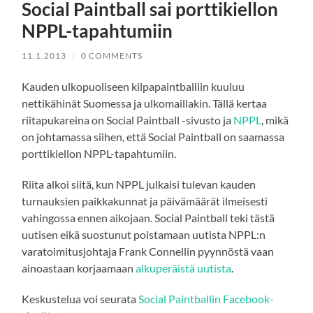
Social Paintball sai porttikiellon
NPPL-tapahtumiin
11.1.2013
/
0 COMMENTS
Kauden ulkopuoliseen kilpapaintballiin kuuluu
nettikähinät Suomessa ja ulkomaillakin. Tällä kertaa
riitapukareina on Social Paintball -sivusto ja
NPPL
, mikä
on johtamassa siihen, että Social Paintball on saamassa
porttikiellon NPPL-tapahtumiin.
Riita alkoi siitä, kun NPPL julkaisi tulevan kauden
turnauksien paikkakunnat ja päivämäärät ilmeisesti
vahingossa ennen aikojaan. Social Paintball teki tästä
uutisen eikä suostunut poistamaan uutista NPPL:n
varatoimitusjohtaja Frank Connellin pyynnöstä vaan
ainoastaan korjaamaan
alkuperäistä uutista
.
Keskustelua voi seurata
Social Paintballin Facebook-