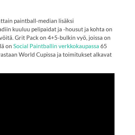
ttain paintball-median lisäksi
diin kuuluu pelipaidat ja -housut ja kohta on
ivöitä. Grit Pack on 4+5-bulkin vyö, joissa on
llä on
Social Paintballin verkkokaupassa
65
 vastaan World Cupissa ja toimitukset alkavat