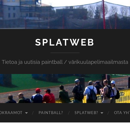
SPLATWEB
Tietoa ja uutisia paintball / värikuulapelimaailmasta
OKRAAMOT
PAINTBALL?
SPLATWEB?
OTA YH