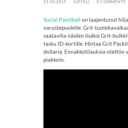
21.10.2015
/
JUFFELI
/
0 COMMENTS
Social Paintball
on laajentunut hilja
varustepuolelle. Grit-tuotekavalkaa
saatavilla näiden lisäksi Grit-bulkk
tasku ID-kortille. Hintaa Grit Packi
dollaria. Ennakkotilauksia otettiin
piakkoin.