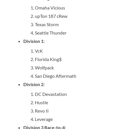
Omaha Vicious
upTon 187 cRew
Texas Storm
Seattle Thunder
Division 1:
VcK
Florida King$
Wolfpack
San Diego Aftermath
Division 2:
DC Devastation
Hustle
Revo II
Leverage
Division 3 Race-to-4: