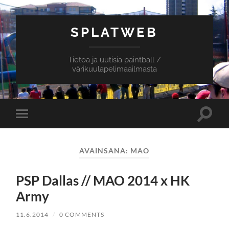
SPLATWEB
Tietoa ja uutisia paintball /
värikuulapelimaailmasta
Toggle
Toggle
search
mobile
field
menu
AVAINSANA:
MAO
PSP Dallas // MAO 2014 x HK
Army
11.6.2014
/
0 COMMENTS