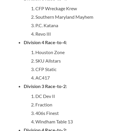
CFP Wreckage Krew
Southern Maryland Mayhem
P.C. Katana
Revo III
Division 4 Race-to-4:
Houston Zone
SKU Allstars
CFP Static
AC417
Division 3 Race-to-2:
DC Dev II
Fraction
406s Finest
Windham Table 13
Division 4 Race-to-2: