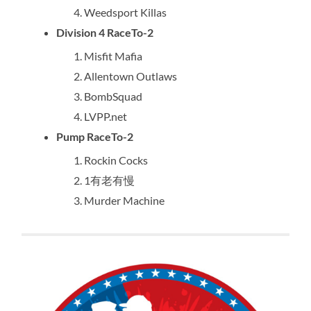
Weedsport Killas
Division 4 RaceTo-2
Misfit Mafia
Allentown Outlaws
BombSquad
LVPP.net
Pump RaceTo-2
Rockin Cocks
1有老有慢
Murder Machine