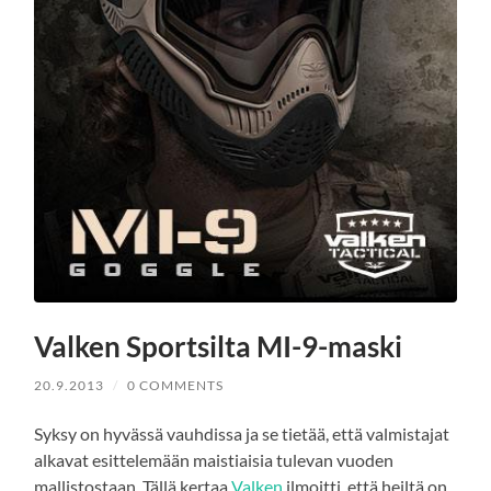
Valken Sportsilta MI-9-maski
20.9.2013
/
0 COMMENTS
Syksy on hyvässä vauhdissa ja se tietää, että valmistajat
alkavat esittelemään maistiaisia tulevan vuoden
mallistostaan. Tällä kertaa
Valken
ilmoitti, että heiltä on