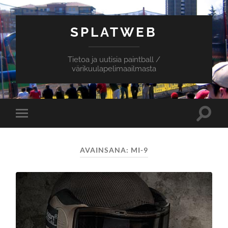
SPLATWEB
Tietoa ja uutisia paintball /
värikuulapelimaailmasta
Toggle
Toggle
search
mobile
field
menu
AVAINSANA:
MI-9