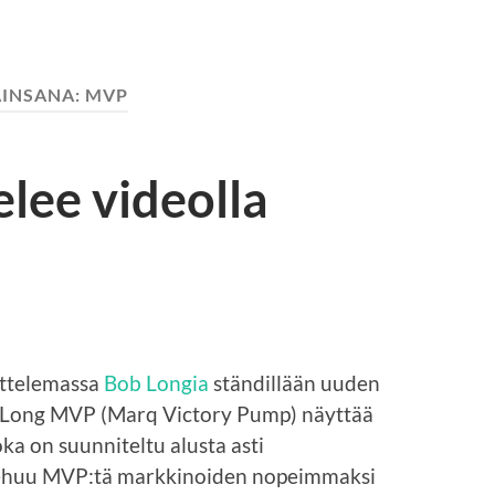
AINSANA:
MVP
elee videolla
attelemassa
Bob Longia
ständillään uuden
 Long MVP (Marq Victory Pump) näyttää
ka on suunniteltu alusta asti
ehuu MVP:tä markkinoiden nopeimmaksi