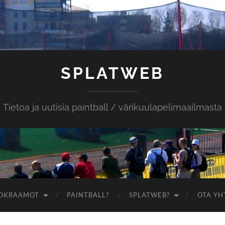
SPLATWEB
Tietoa ja uutisia paintball / värikuulapelimaailmasta
OKRAAMOT
PAINTBALL?
SPLATWEB?
OTA YH