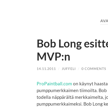
AV
Bob Long esitt
MVP:n
14.11.2011
/
JUFFELI
/
0 COMMENTS
ProPaintball.com
on käynyt haast
pumppumerkkaimen tiimoilta. Bob
todella näppärältä merkkaimelta, jo
pumppumerkkaimeksi. Bob Long k