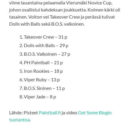
viime lauantaina pelaamalla Vierumäki Novice Cup,
johon osallistui kahdeksan joukkuetta. Kolmen kärki oli
tasainen. Voiton vei Takeover Crew ja perässä tulivat
Dolls with Balls sekä B.O.S. valkoinen.
Takeover Crew – 31 p
Dolls with Balls – 29 p
B.O.S. Valkoinen – 27 p
PH Paintball – 21 p
Iron Rookies – 18 p
Viper Ruby – 13 p
B.O.S. Sininen – 11 p
Viper Jade – 8 p
Lähde: Pisteet
Paintball.fi
ja video
Get Some Blogin
tuotantoa
.