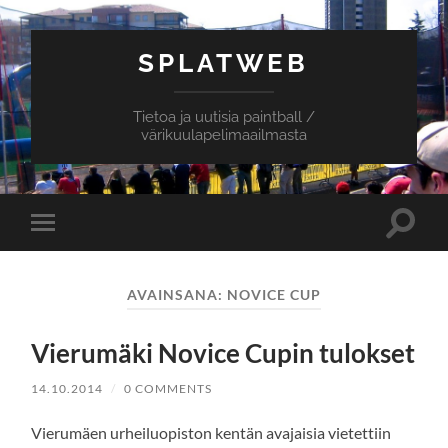
SPLATWEB
Tietoa ja uutisia paintball /
värikuulapelimaailmasta
Toggle
Toggle
search
mobile
field
menu
AVAINSANA:
NOVICE CUP
Vierumäki Novice Cupin tulokset
14.10.2014
/
0 COMMENTS
Vierumäen urheiluopiston kentän avajaisia vietettiin