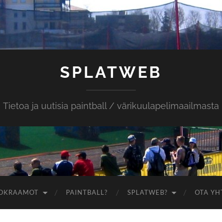
SPLATWEB
Tietoa ja uutisia paintball / värikuulapelimaailmasta
OKRAAMOT
PAINTBALL?
SPLATWEB?
OTA YH