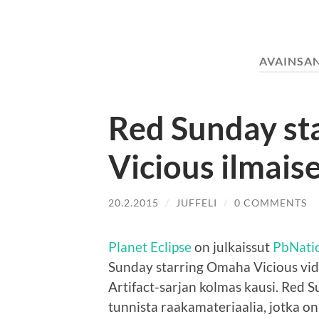
AVAINSA
Red Sunday st
Vicious ilmais
20.2.2015
/
JUFFELI
/
0 COMMENTS
Planet Eclipse
on julkaissut
PbNati
Sunday starring Omaha Vicious vid
Artifact-sarjan kolmas kausi. Red 
tunnista raakamateriaalia, jotka o