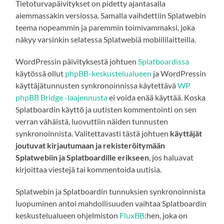
Tietoturvapäivitykset on pidetty ajantasalla
aiemmassakin versiossa. Samalla vaihdettiin Splatwebin
teema nopeammin ja paremmin toimivammaksi, joka
näkyy varsinkin selatessa Splatwebiä mobiililaitteilla.
WordPressin päivityksestä johtuen
Splatboardissa
käytössä ollut
phpBB-keskustelualueen
ja WordPressin
käyttäjätunnusten synkronoinnissa käytettävä
WP
phpBB Bridge -laajennusta
ei voida enää käyttää. Koska
Splatboardin käyttö ja uutisten kommentointi on sen
verran vähäistä, luovuttiin näiden tunnusten
synkronoinnista. Valitettavasti tästä johtuen
käyttäjät
joutuvat kirjautumaan ja rekisteröitymään
Splatwebiin ja Splatboardille erikseen
, jos haluavat
kirjoittaa viestejä tai kommentoida uutisia.
Splatwebin ja Splatboardin tunnuksien synkronoinnista
luopuminen antoi mahdollisuuden vaihtaa Splatboardin
keskustelualueen ohjelmiston
FluxBB
:hen, joka on