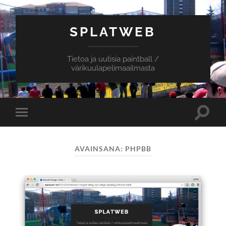
SPLATWEB
Tietoa ja uutisia paintball /
värikuulapelimaailmasta
Toggle
Toggle
search
mobile
field
menu
AVAINSANA:
PHPBB