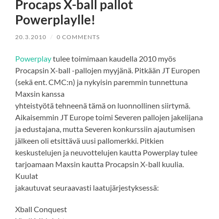
Procaps X-ball pallot
Powerplaylle!
20.3.2010
/
0 COMMENTS
Powerplay
tulee toimimaan kaudella 2010 myös
Procapsin X-ball -pallojen myyjänä. Pitkään JT Europen
(sekä ent. CMC:n) ja nykyisin paremmin tunnettuna
Maxsin kanssa
yhteistyötä tehneenä tämä on luonnollinen siirtymä.
Aikaisemmin JT Europe toimi Severen pallojen jakelijana
ja edustajana, mutta Severen konkurssiin ajautumisen
jälkeen oli etsittävä uusi pallomerkki. Pitkien
keskustelujen ja neuvottelujen kautta Powerplay tulee
tarjoamaan Maxsin kautta Procapsin X-ball kuulia.
Kuulat
jakautuvat seuraavasti laatujärjestyksessä:
Xball Conquest