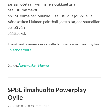
sarjaan otetaan kymmenen joukkuetta ja
osallistumismaksu
on 150 euroa per joukkue. Osallistuville joukkueille
Äänekosken Huiman paintball-jaosto tarjoaa saunaillan
pelipäivän
päätteeksi.
Ilmoittautuminen sekä osallistumismaksuohjeet löytyy
Splatboardilta
.
Lähde:
Äänekosken Huima
SPBL ilmahuolto Powerplay
Oylle
25.5.2010
/
0 COMMENTS