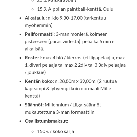
15.9. Alppilan paintball-kenttä, Oulu
Aikataulu:
n. klo 9.30-17.00 (tarkentuu
myöhemmin)
Peliformaatti:
3-man monierä, kolmeen
pisteeseen (paras viidestä), peliaika 6 min ei
aikalisää.
Rosteri:
max 4 hlö / kierros, (ei liigapelaajia, max
1. divari pelaaja tai max 2 2div tai 3 3div pelaajaa
/ joukkue)
Kentän koko:
n. 28,80m x 39,00m, (2 ruutua
kapeampi & lyhyempi kuin normaali Mille-
kenttä)
Säännöt:
Millennium / Liiga-säännöt
mukautettuna 3-man formaattiin
Osallistumismaksut:
150 € / koko sarja