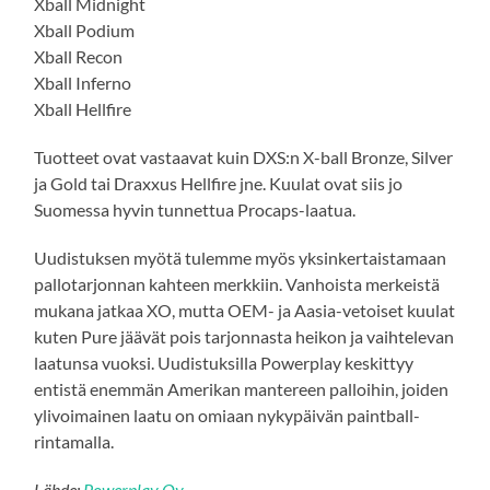
Xball Midnight
Xball Podium
Xball Recon
Xball Inferno
Xball Hellfire
Tuotteet ovat vastaavat kuin DXS:n X-ball Bronze, Silver
ja Gold tai Draxxus Hellfire jne. Kuulat ovat siis jo
Suomessa hyvin tunnettua Procaps-laatua.
Uudistuksen myötä tulemme myös yksinkertaistamaan
pallotarjonnan kahteen merkkiin. Vanhoista merkeistä
mukana jatkaa XO, mutta OEM- ja Aasia-vetoiset kuulat
kuten Pure jäävät pois tarjonnasta heikon ja vaihtelevan
laatunsa vuoksi. Uudistuksilla Powerplay keskittyy
entistä enemmän Amerikan mantereen palloihin, joiden
ylivoimainen laatu on omiaan nykypäivän paintball-
rintamalla.
Lähde:
Powerplay Oy