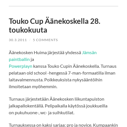
Touko Cup Äänekoskella 28.
toukokuuta
30.3.2011
/
5 COMMENTS
Äänekosken Huima järjestää yhdessä
Jämsän
paintballin
ja
Powerplayn
kanssa Touko Cupin Äänekoskella. Turnaus
pelataan old school -hengessä 7-man-formaatilla ilman
laitavalmennusta. Poikkeuksista nykysääntöihin
ilmoitetaan myöhemmin.
Turnaus järjestetään Äänekosken liikuntapuiston
jalkapallokentällä. Pelipaikalla käytössä joukkueilla
on pukuhuone-, wc- ja suihkutilat.
Turnauksessa on kaksi sarjaa; pro ja novice. Kumpaankin