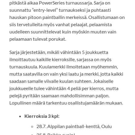
pitkästä aikaa PowerSeries turnaussarja. Sarja on
suunnattu ”entry-level” turnaukseksi ja puhtaasti
hauskan pitoon paintballin merkeissä. Osallistumaan on
siis tervetulleita myös vanhat pelaajat, pelaamista
uudelleen suunnittelevat kuin myöskin muuten vain
pelaamaan tulevat porukat.
Sarja järjestetään, mikäli vähintään 5 joukkuetta
ilmoittautuu kaikille kierroksille, sarjassa on myös
turnauskuula. Kuulamerkki ilmoitetaan myöhemmin,
mutta saatavilla on vain yksi laatu ja merkki, jotta kaikki
saadaan samalle viivalle kuulan suhteen. Jokaiselle
joukkueelle tulee vähintään 4 peliä per kierros, mutta
pelejä pyritään saamaan mahdollisimman paljon.
Lopullinen määrä tarkentuu osallistujamäärän mukaan.
Kierroksia 3 kpl:
28.7. Alppilan paintball-kenttä, Oulu
25.8. Paikka avoin!