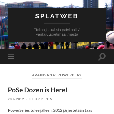
SPLATWEB
Tietoa ja uutisia paintball /
värikuulapelimaailmasta
Toggle
Toggle
search
mobile
field
menu
AVAINSANA:
POWERPLAY
PoSe Dozen is Here!
28.6.2012
/
0 COMMENTS
PowerSeries tulee jälleen. 2012 järjestetään taas