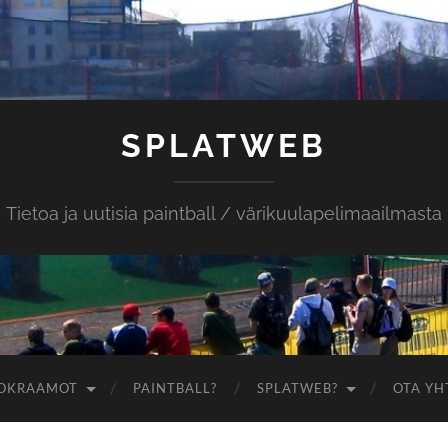
SPLATWEB
Tietoa ja uutisia paintball / värikuulapelimaailmasta
OKRAAMOT
PAINTBALL?
SPLATWEB?
OTA YH