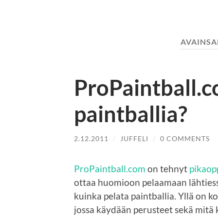
AVAINSA
ProPaintball.c
paintballia?
2.12.2011
/
JUFFELI
/
0 COMMENTS
ProPaintball.com
on tehnyt
pikaop
ottaa huomioon pelaamaan lähtiessä
kuinka pelata paintballia. Yllä on 
jossa käydään perusteet sekä mitä