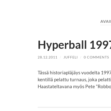
AVA
Hyperball 199
28.12.2011
/
JUFFELI
/
0 COMMENTS
Tässä historiapläjäys vuodelta 19
kentillä pelattu turnaus, joka pela
Haastateltavana myös Pete ”Robbo