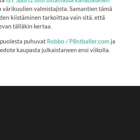
a värikuulien valmistajista. Samantien tämä
den kiistäminen tarkoittaa vain sitä, että
evan tälläkin kertaa.
 puolesta puhuvat
Robbo / P8ntballer.com
ja
tiedote kaupasta julkaistaneen ensi viikolla.