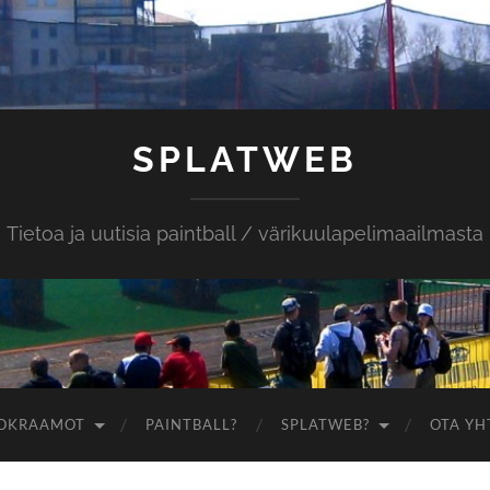
SPLATWEB
Tietoa ja uutisia paintball / värikuulapelimaailmasta
OKRAAMOT
PAINTBALL?
SPLATWEB?
OTA YH