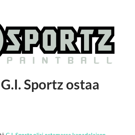
G.I. Sportz ostaa
ttä
G.I. Sportz olisi ostamassa kanadalaisen