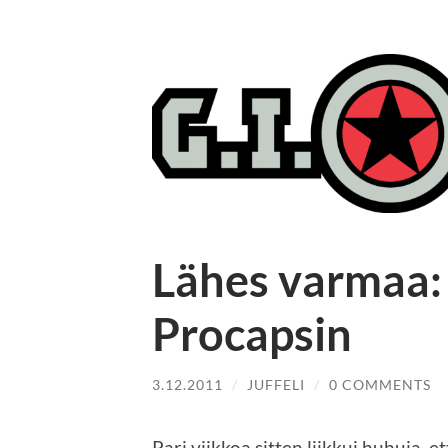
Lähes varmaa: 
Procapsin
3.12.2011
/
JUFFELI
/
0 COMMENTS
Pari viikkoa sitten liikkui huhuja, e