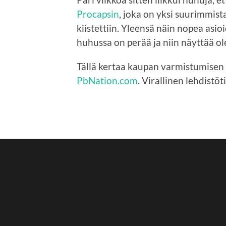
Procapsin
, joka on yksi suurimmist
kiistettiin. Yleensä näin nopea asioi
huhussa on perää ja niin näyttää ol
Tällä kertaa kaupan varmistumisen
PbNation.com
. Virallinen lehdistö