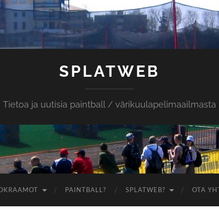
SPLATWEB
Tietoa ja uutisia paintball / värikuulapelimaailmasta
OKRAAMOT
PAINTBALL?
SPLATWEB?
OTA YH