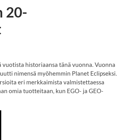
n 20-
t
 vuotista historiaansa tänä vuonna. Vuonna
muutti nimensä myöhemmin Planet Eclipseksi.
rsioita eri merkkaimista valmistettaessa
han omia tuotteitaan, kun EGO- ja GEO-