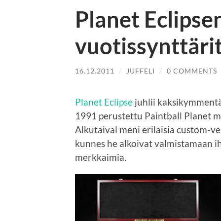
Planet Eclipse
vuotissynttäri
16.12.2011
/
JUFFELI
/
0 COMMENTS
Planet Eclipse
juhlii kaksikymmentä
1991 perustettu Paintball Planet 
Alkutaival meni erilaisia custom-ve
kunnes he alkoivat valmistamaan i
merkkaimia.