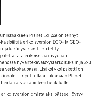
uhlistaakseen Planet Eclipse on tehnyt
 joka sisältää erikoisversion EGO- ja GEO-
uja keräilyversioita on tehty
paletta tätä erikoiserää myydään
menossa hyväntekeväisyystarkoituksiin ja 2-3
 verkkokaupassa. Lisäksi yksi paketti on
kinnoksi. Loput tullaan jakamaan Planet
 heidän arvostamilleen henkilöille.
 erikoisversion omistajaksi pääsee, löytyy