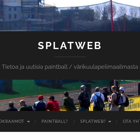
SPLATWEB
Tietoa ja uutisia paintball / värikuulapelimaailmasta
OKRAAMOT
PAINTBALL?
SPLATWEB?
OTA YH