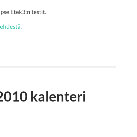
se Etek3:n testit.
lehdestä
.
010 kalenteri