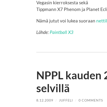
Vegasin kierroksesta sekä
Tippmann X7 Phenom ja Planet Eclip
Nämä jutut voi lukea suoraan
netti
Lähde:
Paintball X3
NPPL kauden 2
selvillä
8.12.2009
/
JUFFELI
/
0 COMMENTS