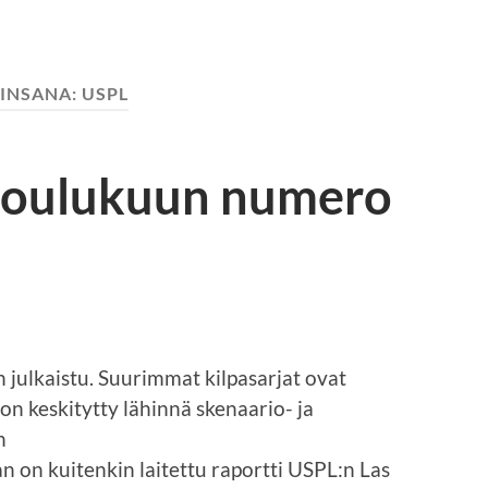
INSANA:
USPL
 joulukuun numero
julkaistu. Suurimmat kilpasarjat ovat
 on keskitytty lähinnä skenaario- ja
n
an on kuitenkin laitettu raportti USPL:n Las