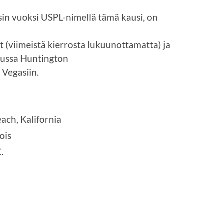
ssin vuoksi USPL-nimellä tämä kausi, on
 (viimeistä kierrosta lukuunottamatta) ja
lussa Huntington
 Vegasiin.
ach, Kalifornia
ois
.
a