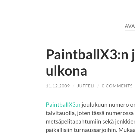
AVA
PaintballX3:n
ulkona
11.12.2009
/
JUFFELI
/
0 COMMENTS
PaintballX3:n
joulukuun numero on 
talvitauolla, joten tässä numerossa
metsäpelitapahtumiin sekä jenkkie
paikallisiin turnaussarjoihin. Muka