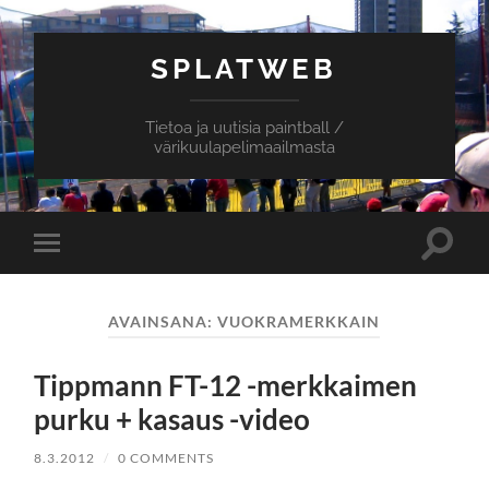
SPLATWEB
Tietoa ja uutisia paintball /
värikuulapelimaailmasta
Toggle
Toggle
search
mobile
field
menu
AVAINSANA:
VUOKRAMERKKAIN
Tippmann FT-12 -merkkaimen
purku + kasaus -video
8.3.2012
/
0 COMMENTS