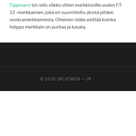
Tippmann
toi reilu viikko sitten markkinoille uuden FT-
12 -merkkaimen, joka on suunniteltu alusta pitäen
vuokramerkkaimesta. Oheinen video esittää kuinka
helppo merkkain on purkaa ja kasata.
© 2026
SPLATWEB
—
UP ↑