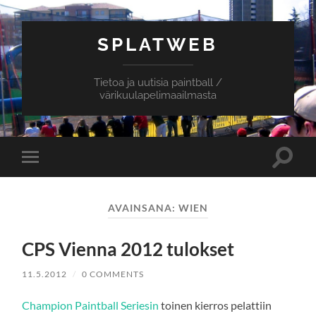
SPLATWEB
Tietoa ja uutisia paintball /
värikuulapelimaailmasta
Toggle
Toggle
search
mobile
field
menu
AVAINSANA:
WIEN
CPS Vienna 2012 tulokset
11.5.2012
/
0 COMMENTS
Champion Paintball Seriesin
toinen kierros pelattiin