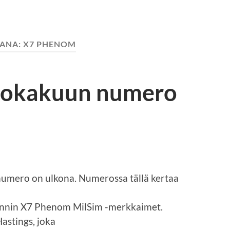
SANA:
X7 PHENOM
 lokakuun numero
umero on ulkona. Numerossa tällä kertaa
annin X7 Phenom MilSim -merkkaimet.
astings, joka