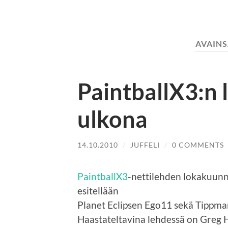
AVAIN
PaintballX3:n
ulkona
14.10.2010
/
JUFFELI
/
0 COMMENTS
PaintballX3
-nettilehden lokakuunn
esitellään
Planet Eclipsen Ego11 sekä Tippm
Haastateltavina lehdessä on Greg H