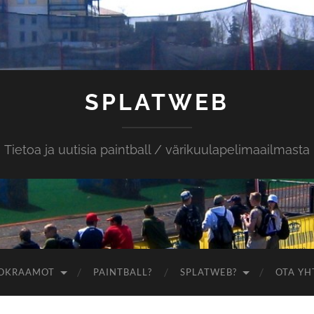
SPLATWEB
Tietoa ja uutisia paintball / värikuulapelimaailmasta
OKRAAMOT
PAINTBALL?
SPLATWEB?
OTA YH