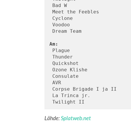
 Bad W

 Meet the Feebles

 Cyclone 

 Voodoo

 Dream Team

Am:
 Plague

 Thunder

 Quickshot

 Ozone Klishe

 Consulate

 AVR

 Corpse Brigade I ja II

 La Trinca jr.

Lähde:
Splatweb.net