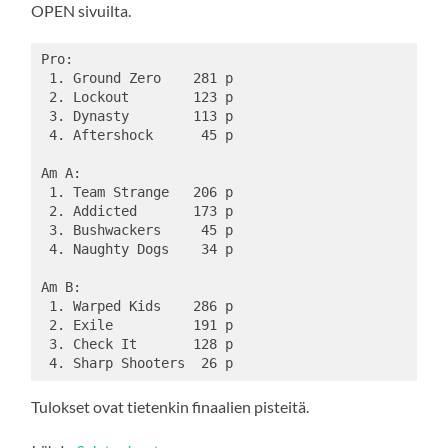
OPEN sivuilta.
Pro: 
 1. Ground Zero    281 p 
 2. Lockout        123 p 
 3. Dynasty        113 p 
 4. Aftershock      45 p 
Am A: 
 1. Team Strange   206 p 
 2. Addicted       173 p 
 3. Bushwackers     45 p 
 4. Naughty Dogs    34 p 
Am B: 
 1. Warped Kids    286 p 
 2. Exile          191 p 
 3. Check It       128 p 
 4. Sharp Shooters  26 p 
Tulokset ovat tietenkin finaalien pisteitä.