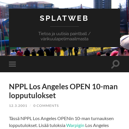
SPLATWEB
Tietoa ja uutisia paintball /
värikuulapelimaailmasta
Toggle
Toggle
search
mobile
field
menu
NPPL Los Angeles OPEN 10-man
lopputulokset
12.3.2001
/
0 COMMENTS
Tässä NPPL Los Angeles OPENin 10-man turnauksen
lopputulokset. Lisää tuloksia
Warpigin
Los Angeles