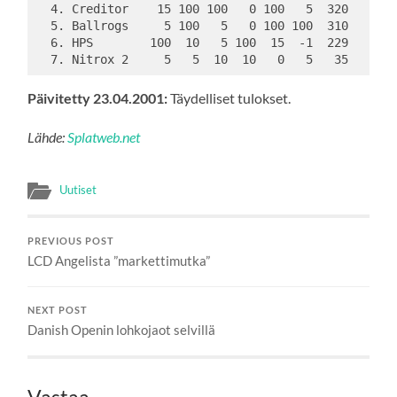
  4. Creditor    15 100 100   0 100   5  320 
  5. Ballrogs     5 100   5   0 100 100  310 
  6. HPS        100  10   5 100  15  -1  229 
  7. Nitrox 2     5   5  10  10   0   5   35 
Päivitetty 23.04.2001:
Täydelliset tulokset.
Lähde:
Splatweb.net
Uutiset
PREVIOUS POST
LCD Angelista ”markettimutka”
NEXT POST
Danish Openin lohkojaot selvillä