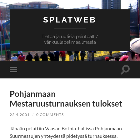
SPLATWEB
Tietoa ja uutisia paintball /
värikuulapelimaailmasta
Toggle
Toggle
search
mobile
field
menu
Pohjanmaan
Mestaruusturnauksen tulokset
22.4.2001
/
0 COMMENTS
Tänään pelattiin Vaasan Botnia-hallissa Pohjanmaan
Suurmessujen yhteydessä pidetyssä turnauksessa.