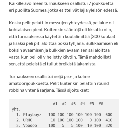
Kaikille avoimeen turnaukseen osallistui 7 joukkuetta
eri puolilta Suomea, jotka esittelivät lajia yleisön edessä.
Koska pelit pelattiin messujen yhteydessä, pelialue oli
kohtalaisen pieni. Kuitenkin sääntöjä oli fiksattu niin,
että turnauksessa käytettiin kuulalimittiä (300 kuulaa)
ja lisäksi peli piti aloittaa boksi tyhjänä. Bulkkaamisen eli
boksin avaamisen ja bulkkien avaamisen sai aloittaa
vasta, kun peli oli vihelletty käytiin. Tämä mahdollisti
sen, että peleistä ei tullut breikistä jakamista.
Turnaukseen osallistui neljä pro- ja kolme
amatöörijoukkuetta. Pelit kuitenkin pelattiin round
robbina yhtenä sarjana. Tässä sijoitukset:
                  #1  #2  #3  #4  #5  #6  
yht. 
  1. Playboyz   100 100 100 100 100 100  600 
  2. URHO        10 100 100 100   0 100  410 
  3. Voodoo     100   5   5 100  10 100  320 