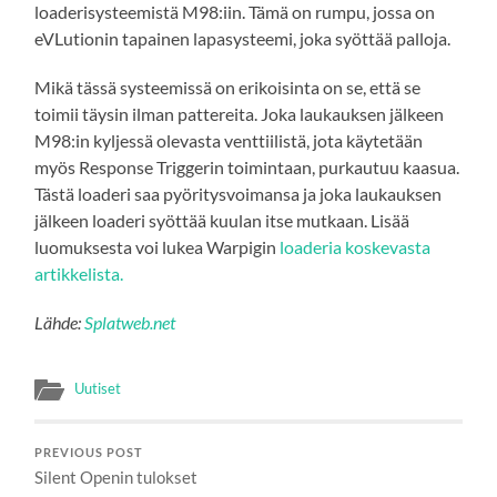
loaderisysteemistä M98:iin. Tämä on rumpu, jossa on
eVLutionin tapainen lapasysteemi, joka syöttää palloja.
Mikä tässä systeemissä on erikoisinta on se, että se
toimii täysin ilman pattereita. Joka laukauksen jälkeen
M98:in kyljessä olevasta venttiilistä, jota käytetään
myös Response Triggerin toimintaan, purkautuu kaasua.
Tästä loaderi saa pyöritysvoimansa ja joka laukauksen
jälkeen loaderi syöttää kuulan itse mutkaan. Lisää
luomuksesta voi lukea Warpigin
loaderia koskevasta
artikkelista.
Lähde:
Splatweb.net
Uutiset
PREVIOUS POST
Silent Openin tulokset