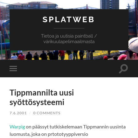
SPLATWEB
Tietoa ja uutisia paintball /
värikuulapelimaailmasta
Toggle
Toggle
search
mobile
field
menu
Tippmannilta uusi
syöttösysteemi
7.6.2001
/
0 COMMENTS
Warpig
on päässyt tutkiskelemaan Tippmannin uusinta
luomusta, joka on prtototyyppiversio