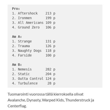
Pro:
 1. Aftershock    213 p 
 2. Ironmen       199 p 
 3. All Americans 109 p 
 4. Ground Zero   106 p 
Am A:
 1. Strange       131 p 
 2. Trauma        126 p 
 3. Naughty Dogs  118 p 
 4. Farside       100 p 
Am B:
 1. Nemesis       282 p 
 2. Static        204 p 
 3. Outta Control 124 p 
 4. Turbulence     28 p 
Tuomarointi vuorossa tällä kierroksella olivat
Avalanche, Dynasty, Warped Kids, Thunderstruck ja
Centerflag.