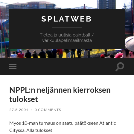
SPLATWEB
Tietoa ja uutisia paintball /
värikuulapelimaailmasta
Toggle
Toggle
search
mobile
field
menu
NPPL:n neljännen kierroksen
tulokset
27.8.2001
/
0 COMMENTS
Myös 10-man turnaus on saatu päätökseen Atlantic
Cityssä. Alla tulokset: