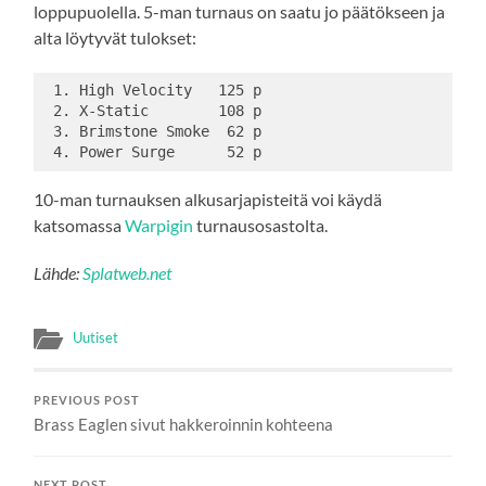
loppupuolella. 5-man turnaus on saatu jo päätökseen ja
alta löytyvät tulokset:
 1. High Velocity   125 p 
 2. X-Static        108 p 
 3. Brimstone Smoke  62 p 
 4. Power Surge      52 p 
10-man turnauksen alkusarjapisteitä voi käydä
katsomassa
Warpigin
turnausosastolta.
Lähde:
Splatweb.net
Uutiset
PREVIOUS POST
Brass Eaglen sivut hakkeroinnin kohteena
NEXT POST