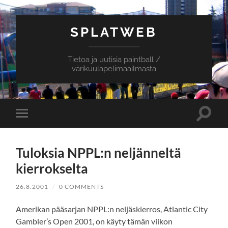
SPLATWEB
Tietoa ja uutisia paintball /
värikuulapelimaailmasta
Toggle
Toggle
search
mobile
field
menu
Tuloksia NPPL:n neljänneltä
kierrokselta
26.8.2001
/
0 COMMENTS
Amerikan pääsarjan NPPL:n neljäskierros, Atlantic City
Gambler’s Open 2001, on käyty tämän viikon