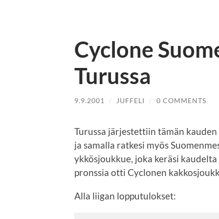
Cyclone Suome
Turussa
9.9.2001
/
JUFFELI
/
0 COMMENTS
Turussa järjestettiin tämän kauden
ja samalla ratkesi myös Suomenmes
ykkösjoukkue, joka keräsi kaudelta
pronssia otti Cyclonen kakkosjouk
Alla liigan lopputulokset: