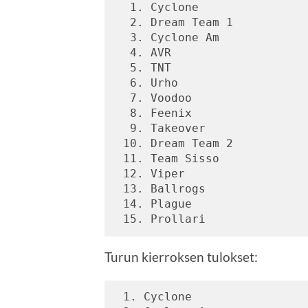
  1. Cyclone 
  2. Dream Team 1 
  3. Cyclone Am 
  4. AVR 
  5. TNT 
  6. Urho 
  7. Voodoo 
  8. Feenix 
  9. Takeover 
 10. Dream Team 2 
 11. Team Sisso 
 12. Viper 
 13. Ballrogs 
 14. Plague 
 15. Prollari 
Turun kierroksen tulokset:
 1. Cyclone 