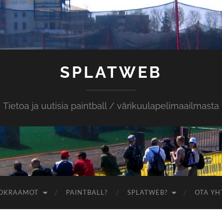
SPLATWEB
Tietoa ja uutisia paintball / värikuulapelimaailmasta
OKRAAMOT
PAINTBALL?
SPLATWEB?
OTA YH