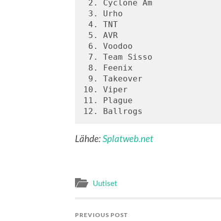
 2. Cyclone Am 
 3. Urho 
 4. TNT 
 5. AVR 
 6. Voodoo 
 7. Team Sisso 
 8. Feenix 
 9. Takeover 
10. Viper 
11. Plague 
12. Ballrogs 
Lähde:
Splatweb.net
Uutiset
PREVIOUS POST