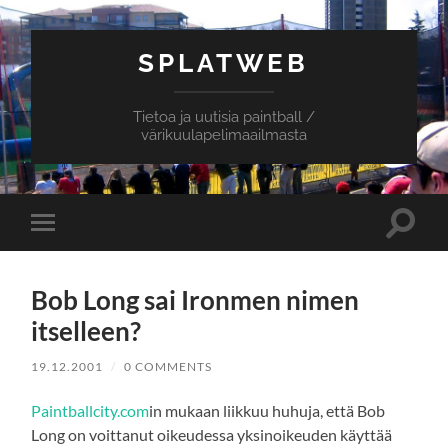
SPLATWEB
Tietoa ja uutisia paintball /
värikuulapelimaailmasta
Toggle
Toggle
search
mobile
field
menu
Bob Long sai Ironmen nimen
itselleen?
19.12.2001
/
0 COMMENTS
Paintballcity.com
in mukaan liikkuu huhuja, että Bob
Long on voittanut oikeudessa yksinoikeuden käyttää