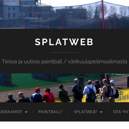
SPLATWEB
Tietoa ja uutisia paintball / värikuulapelimaailmasta
OKRAAMOT
PAINTBALL?
SPLATWEB?
OTA YH