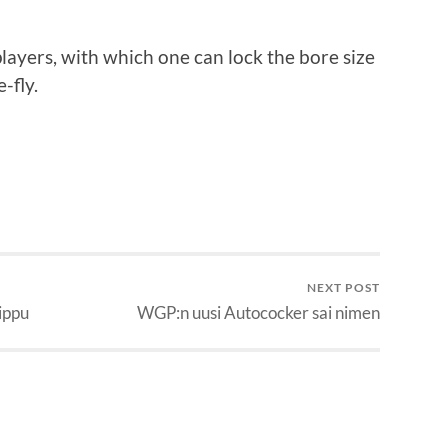
players, with which one can lock the bore size
-fly.
NEXT POST
ippu
WGP:n uusi Autococker sai nimen