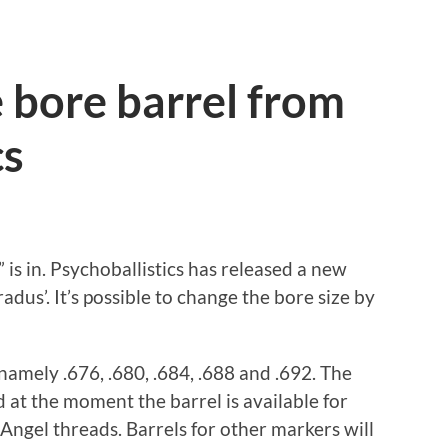
 bore barrel from
cs
is in. Psychoballistics has released a new
dus’. It’s possible to change the bore size by
 namely .676, .680, .684, .688 and .692. The
d at the moment the barrel is available for
ngel threads. Barrels for other markers will