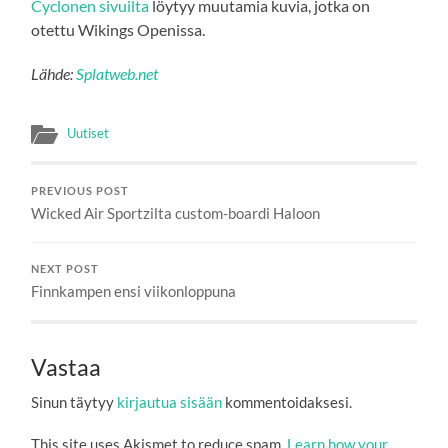
Cyclonen sivuilta
löytyy muutamia kuvia, jotka on
otettu Wikings Openissa.
Lähde:
Splatweb.net
Uutiset
PREVIOUS POST
Wicked Air Sportzilta custom-boardi Haloon
NEXT POST
Finnkampen ensi viikonloppuna
Vastaa
Sinun täytyy
kirjautua sisään
kommentoidaksesi.
This site uses Akismet to reduce spam.
Learn how your