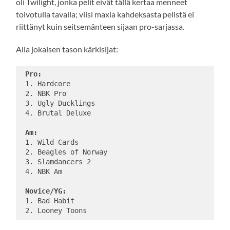
oli Twilight, jonka pelit eivät tällä kertaa menneet
toivotulla tavalla; viisi maxia kahdeksasta pelistä ei
riittänyt kuin seitsemänteen sijaan pro-sarjassa.
Alla jokaisen tason kärkisijat:
Pro:
 1. Hardcore

 2. NBK Pro

 3. Ugly Ducklings

 4. Brutal Deluxe

Am:
 1. Wild Cards

 2. Beagles of Norway

 3. Slamdancers 2

 4. NBK Am

Novice/YG:
 1. Bad Habit
