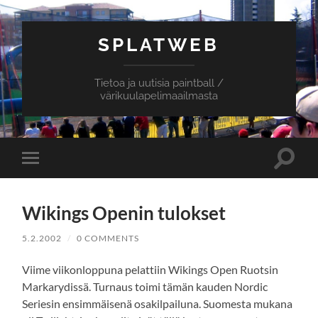
SPLATWEB
Tietoa ja uutisia paintball /
värikuulapelimaailmasta
Toggle
Toggle
search
mobile
field
menu
Wikings Openin tulokset
5.2.2002
/
0 COMMENTS
Viime viikonloppuna pelattiin Wikings Open Ruotsin
Markarydissä. Turnaus toimi tämän kauden Nordic
Seriesin ensimmäisenä osakilpailuna. Suomesta mukana