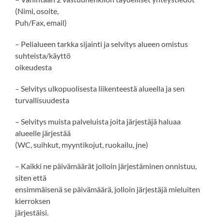
(Nimi, osoite,
Puh/Fax, email)
– Pelialueen tarkka sijainti ja selvitys alueen omistus
suhteista/käyttö
oikeudesta
– Selvitys ulkopuolisesta liikenteestä alueella ja sen
turvallisuudesta
– Selvitys muista palveluista joita järjestäjä haluaa
alueelle järjestää
(WC, suihkut, myyntikojut, ruokailu, jne)
– Kaikki ne päivämäärät jolloin järjestäminen onnistuu,
siten että
ensimmäisenä se päivämäärä, jolloin järjestäjä mieluiten
kierroksen
järjestäisi.