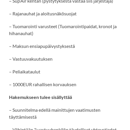
– Sup’Air kentän (pystytyksestä vastaa siis järjestäjä)
– Rajanauhat ja aloitusnäkösuojat
– Tuomarointi varusteet (Tuomarointipaidat, kronot ja
hihanauhat)
– Maksun ensiapupäivystyksestä
– Vastuuvakuutuksen
– Peliaikataulut
– 1000EUR rahallisen korvauksen
Hakemukseen tulee sisällyttää
– Suunnitelma edellä mainittujen vaatimusten
täyttämisestä
– Vähintään 2 vastuuhenkilön täydelliset yhteystiedot