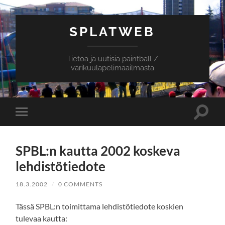
SPLATWEB
Tietoa ja uutisia paintball /
värikuulapelimaailmasta
Toggle
Toggle
search
mobile
field
menu
SPBL:n kautta 2002 koskeva
lehdistötiedote
18.3.2002
/
0 COMMENTS
Tässä SPBL:n toimittama lehdistötiedote koskien
tulevaa kautta: