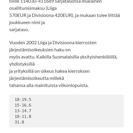
tilille 114030-411689 sarjatasonsa mukainen
osallitumismaksu (Liiga
570EUR ja Divisioona 420EUR), ja mukaan tulee liittää
joukkueen nimi ja
sarjataso.
Vuoden 2002 Liiga ja Divisioona kierrosten
järjestämisoikeuksien haku on
myös avattu. Kaikilla Suomalaisilla yksityishenkilöillä,
yhdistyksillä
ja yrityksillä on oikeus hakea kierroksen
järjestämisoikeutta millekä
tahansa alla mainituista viikonlopuista.
 18-19.5

 15-16.6

 13-14.7

 10-11.8
