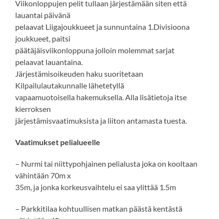
Viikonloppujen pelit tullaan järjestämään siten että
lauantai päivänä
pelaavat Liigajoukkueet ja sunnuntaina 1.Divisioona
joukkueet, paitsi
päätäjäisviikonloppuna jolloin molemmat sarjat
pelaavat lauantaina.
Järjestämisoikeuden haku suoritetaan
Kilpailulautakunnalle lähetetyllä
vapaamuotoisella hakemuksella. Alla lisätietoja itse
kierroksen
järjestämisvaatimuksista ja liiton antamasta tuesta.
Vaatimukset pelialueelle
– Nurmi tai niittypohjainen pelialusta joka on kooltaan
vähintään 70m x
35m, ja jonka korkeusvaihtelu ei saa ylittää 1.5m
– Parkkitilaa kohtuullisen matkan päästä kentästä