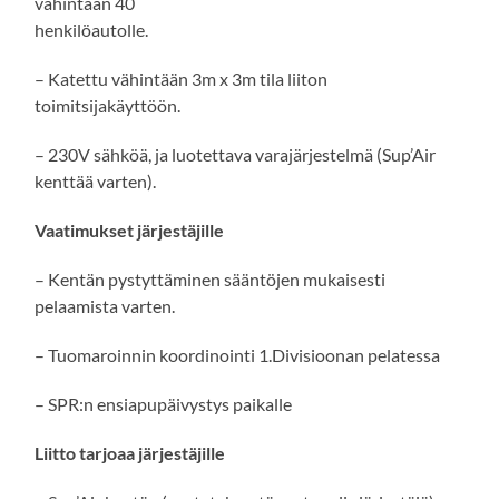
vähintään 40
henkilöautolle.
– Katettu vähintään 3m x 3m tila liiton
toimitsijakäyttöön.
– 230V sähköä, ja luotettava varajärjestelmä (Sup’Air
kenttää varten).
Vaatimukset järjestäjille
– Kentän pystyttäminen sääntöjen mukaisesti
pelaamista varten.
– Tuomaroinnin koordinointi 1.Divisioonan pelatessa
– SPR:n ensiapupäivystys paikalle
Liitto tarjoaa järjestäjille