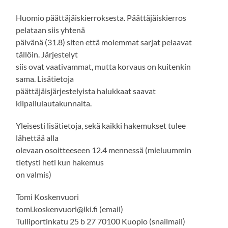
Huomio päättäjäiskierroksesta. Päättäjäiskierros
pelataan siis yhtenä
päivänä (31.8) siten että molemmat sarjat pelaavat
tällöin. Järjestelyt
siis ovat vaativammat, mutta korvaus on kuitenkin
sama. Lisätietoja
päättäjäisjärjestelyista halukkaat saavat
kilpailulautakunnalta.
Yleisesti lisätietoja, sekä kaikki hakemukset tulee
lähettää alla
olevaan osoitteeseen 12.4 mennessä (mieluummin
tietysti heti kun hakemus
on valmis)
Tomi Koskenvuori
tomi.koskenvuori@iki.fi (email)
Tulliportinkatu 25 b 27 70100 Kuopio (snailmail)