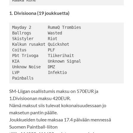
1. Divisioona (19 joukkuetta)
Mayday 2       RumaQ Trombies

Ballrogs       Wasted

Skistyler      Riot

Kalkun rusakot Quickshot

Coitus         PLF

Pbt Trivoga    Tiikerihait

KIA            Unknown Signal

Unknow Noise   DMZ

LVP            Infektio

SM-Liigan osallistumis maksu on 570EUR ja
1.Divisioonan maksu 420EUR.
Nämä maksut siis tulevat kokonaisuudessaan jo
maksetun pantin päälle.
Joukkueiden tulee maksaa 17.4 päivään mennessä
Suomen Paintball-liiton