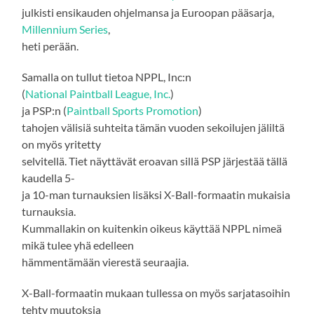
julkisti ensikauden ohjelmansa ja Euroopan pääsarja,
Millennium Series
,
heti perään.
Samalla on tullut tietoa NPPL, Inc:n
(
National Paintball League, Inc.
)
ja PSP:n (
Paintball Sports Promotion
)
tahojen välisiä suhteita tämän vuoden sekoilujen jäliltä
on myös yritetty
selvitellä. Tiet näyttävät eroavan sillä PSP järjestää tällä
kaudella 5-
ja 10-man turnauksien lisäksi X-Ball-formaatin mukaisia
turnauksia.
Kummallakin on kuitenkin oikeus käyttää NPPL nimeä
mikä tulee yhä edelleen
hämmentämään vierestä seuraajia.
X-Ball-formaatin mukaan tullessa on myös sarjatasoihin
tehty muutoksia