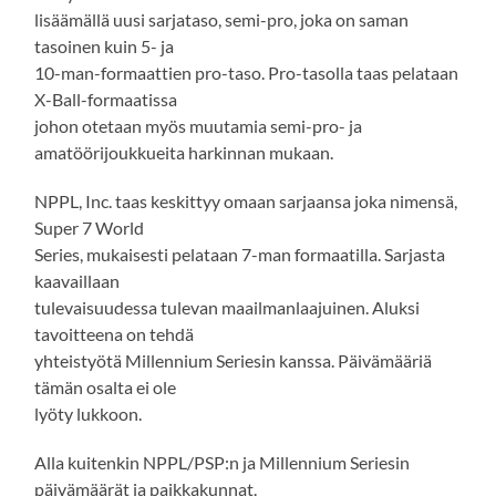
lisäämällä uusi sarjataso, semi-pro, joka on saman
tasoinen kuin 5- ja
10-man-formaattien pro-taso. Pro-tasolla taas pelataan
X-Ball-formaatissa
johon otetaan myös muutamia semi-pro- ja
amatöörijoukkueita harkinnan mukaan.
NPPL, Inc. taas keskittyy omaan sarjaansa joka nimensä,
Super 7 World
Series, mukaisesti pelataan 7-man formaatilla. Sarjasta
kaavaillaan
tulevaisuudessa tulevan maailmanlaajuinen. Aluksi
tavoitteena on tehdä
yhteistyötä Millennium Seriesin kanssa. Päivämääriä
tämän osalta ei ole
lyöty lukkoon.
Alla kuitenkin NPPL/PSP:n ja Millennium Seriesin
päivämäärät ja paikkakunnat.