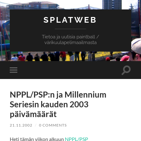
SPLATWEB
Tietoa ja uutisia paintball /
värikuulapelimaailmasta
Toggle
Toggle
search
mobile
field
menu
NPPL/PSP:n ja Millennium
Seriesin kauden 2003
päivämäärät
21.11.2002
/
0 COMMENTS
Heti tämän viikon alkuun
NPPL/PSP