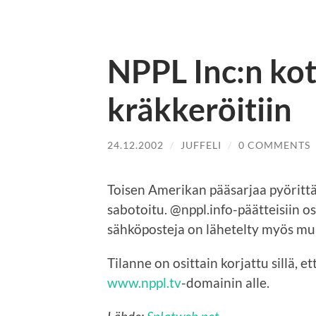
NPPL Inc:n kot
kräkkeröitiin
24.12.2002
/
JUFFELI
/
0 COMMENTS
Toisen Amerikan pääsarjaa pyörittä
sabotoitu. @nppl.info-päätteisiin oso
sähköposteja on lähetelty myös muill
Tilanne on osittain korjattu sillä, e
www.nppl.tv
-domainin alle.