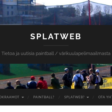
SPLATWEB
Tietoa ja uutisia paintball / värikuulapelimaailmasta
OKRAAMOT
PAINTBALL?
SPLATWEB?
OTA YH