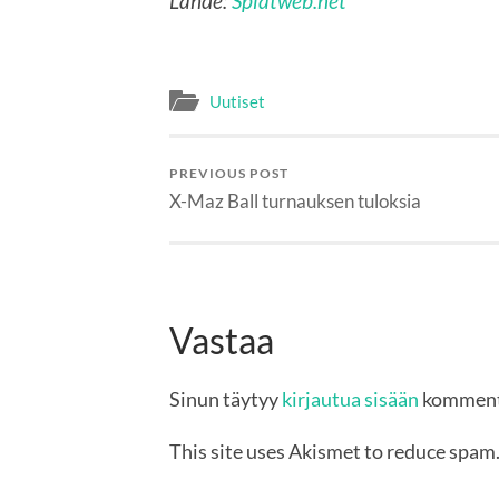
Lähde:
Splatweb.net
Uutiset
PREVIOUS POST
X-Maz Ball turnauksen tuloksia
Vastaa
Sinun täytyy
kirjautua sisään
komment
This site uses Akismet to reduce spam