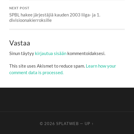
NEXT POST
SPBL hakee järjestäjiä kauden 2003 liiga- ja 1.
divisioonakierroksille
Vastaa
Sinun täytyy
kirjautua sisään
kommentoidaksesi.
This site uses Akismet to reduce spam.
Learn how your
comment data is processed.
© 2026
SPLATWEB
—
UP ↑