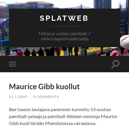
SPLATWEB
Tietoa ja uutisia paintball /
värikuulapelimaailmasta
Toggle
Toggle
search
mobile
field
menu
Maurice Gibb kuollut
12.1.2003
/
0 COMMENTS
Bee Geesin laulajana paremmin tunnettu 53 vuotias
paintball-pelaaja ja paintball-liikkeen omistaja Maurice
Gibb kuoli tänään Miamilaisessa sairaalassa.