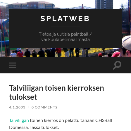
SPLATWEB
Tietoa ja uutisia paintball /
värikuulapelimaailmasta
Toggle
Toggle
search
mobile
field
menu
Talviliigan toisen kierroksen
tulokset
4.1.2003
/
0 COMMENTS
Talviliigan
toinen kierros on pelattu tänään CHSBall
Domessa. Tässä tulokset.