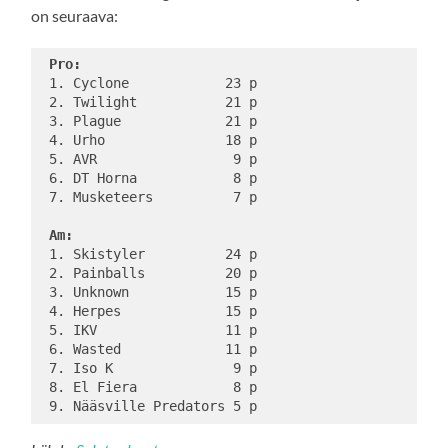
on seuraava:
Pro:
 1. Cyclone            23 p

 2. Twilight           21 p

 3. Plague             21 p

 4. Urho               18 p

 5. AVR                 9 p

 6. DT Horna            8 p

 7. Musketeers          7 p

Am:
 1. Skistyler          24 p

 2. Painballs          20 p

 3. Unknown            15 p

 4. Herpes             15 p

 5. IKV                11 p

 6. Wasted             11 p

 7. Iso K               9 p

 8. El Fiera            8 p
