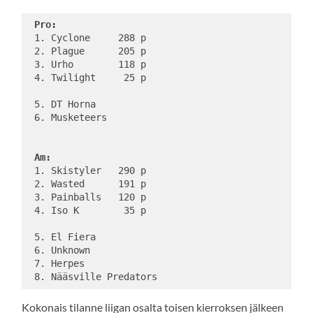
Pro:
 1. Cyclone     288 p

 2. Plague      205 p

 3. Urho        118 p

 4. Twilight     25 p

 5. DT Horna 

 6. Musketeers 

Am:
 1. Skistyler   290 p

 2. Wasted      191 p

 3. Painballs   120 p

 4. Iso K        35 p

 5. El Fiera

 6. Unknown 

 7. Herpes 

Kokonais tilanne liigan osalta toisen kierroksen jälkeen