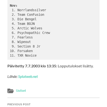
Nov:
 1. Norrlandssilver

 2. Team ConFusion

 3. Die Bengel

 4. Team BOJN

 5. Arctic Wolves

 6. Psychopathic Crew

 7. Fearless

 8. Wipeout

 9. Section 8 Jr

10. Forsaken

Päivitetty 7.7.2003 klo 13:35:
Lopputulokset lisätty.
Lähde:
Splatweb.net
Uutiset
PREVIOUS POST