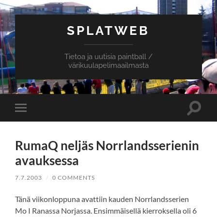
SPLATWEB
Tietoa ja uutisia paintball /
värikuulapelimaailmasta
Toggle
Toggle
search
mobile
field
menu
RumaQ neljäs Norrlandsserienin
avauksessa
7.7.2003
/
0 COMMENTS
Tänä viikonloppuna avattiin kauden Norrlandsserien
Mo I Ranassa Norjassa. Ensimmäisellä kierroksella oli 6