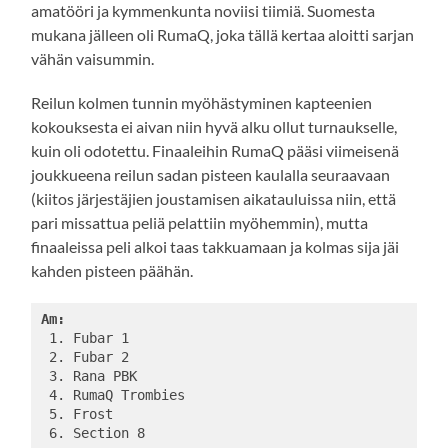
amatööri ja kymmenkunta noviisi tiimiä. Suomesta
mukana jälleen oli RumaQ, joka tällä kertaa aloitti sarjan
vähän vaisummin.
Reilun kolmen tunnin myöhästyminen kapteenien
kokouksesta ei aivan niin hyvä alku ollut turnaukselle,
kuin oli odotettu. Finaaleihin RumaQ pääsi viimeisenä
joukkueena reilun sadan pisteen kaulalla seuraavaan
(kiitos järjestäjien joustamisen aikatauluissa niin, että
pari missattua peliä pelattiin myöhemmin), mutta
finaaleissa peli alkoi taas takkuamaan ja kolmas sija jäi
kahden pisteen päähän.
Am:
 1. Fubar 1

 2. Fubar 2

 3. Rana PBK

 4. RumaQ Trombies

 5. Frost

 6. Section 8
