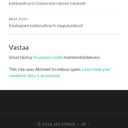
kakkosdivarin toisen kierroksen tulokset
NEXT POST
Kauhajoen kakkosdivarin lopputulokset
Vastaa
Sinun täytyy
kirjautua sisään
kommentoidaksesi.
This site uses Akismet to reduce spam.
Learn how your
comment data is processed.
© 2026
SPLATWEB
—
UP ↑