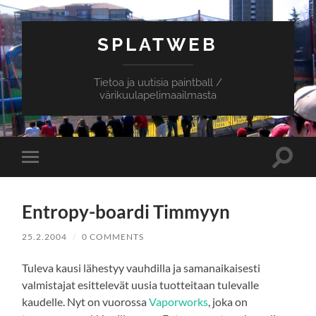
SPLATWEB
Tietoa ja uutisia paintball /
värikuulapelimaailmasta
Toggle
Toggle
search
mobile
field
menu
Entropy-boardi Timmyyn
25.2.2004
/
0 COMMENTS
Tuleva kausi lähestyy vauhdilla ja samanaikaisesti
valmistajat esittelevät uusia tuotteitaan tulevalle
kaudelle. Nyt on vuorossa
Vaporworks
, joka on