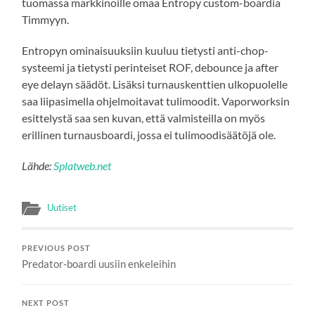
tuomassa markkinoille omaa Entropy custom-boardia
Timmyyn.
Entropyn ominaisuuksiin kuuluu tietysti anti-chop-
systeemi ja tietysti perinteiset ROF, debounce ja after
eye delayn säädöt. Lisäksi turnauskenttien ulkopuolelle
saa liipasimella ohjelmoitavat tulimoodit. Vaporworksin
esittelystä saa sen kuvan, että valmisteilla on myös
erillinen turnausboardi, jossa ei tulimoodisäätöjä ole.
Lähde:
Splatweb.net
Uutiset
PREVIOUS POST
Predator-boardi uusiin enkeleihin
NEXT POST