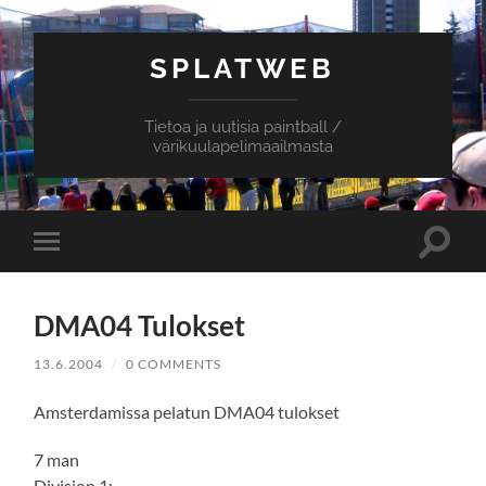
SPLATWEB
Tietoa ja uutisia paintball /
värikuulapelimaailmasta
Toggle
Toggle
search
mobile
field
menu
DMA04 Tulokset
13.6.2004
/
0 COMMENTS
Amsterdamissa pelatun DMA04 tulokset
7 man
Division 1: