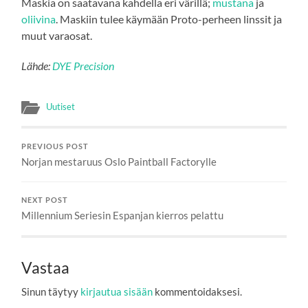
Maskia on saatavana kahdella eri värillä;
mustana
ja
oliivina
. Maskiin tulee käymään Proto-perheen linssit ja
muut varaosat.
Lähde:
DYE Precision
Uutiset
PREVIOUS POST
Norjan mestaruus Oslo Paintball Factorylle
NEXT POST
Millennium Seriesin Espanjan kierros pelattu
Vastaa
Sinun täytyy
kirjautua sisään
kommentoidaksesi.