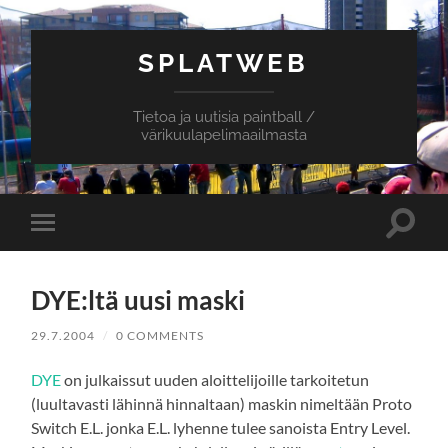
SPLATWEB
Tietoa ja uutisia paintball /
värikuulapelimaailmasta
Toggle
Toggle
search
mobile
field
menu
DYE:ltä uusi maski
29.7.2004
/
0 COMMENTS
DYE
on julkaissut uuden aloittelijoille tarkoitetun
(luultavasti lähinnä hinnaltaan) maskin nimeltään Proto
Switch E.L. jonka E.L. lyhenne tulee sanoista Entry Level.